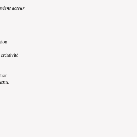
evient acteur
xion
 créativité.
tion
acun.