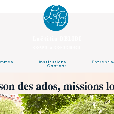
Laëtitia BELIBI
CORPS & CONSCIENCE
emmes
Institutions
Entrepris
Contact
on des ados, missions lo