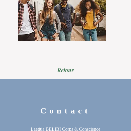
Retour
Contact
Laetitia BELIBI Corps & Conscience