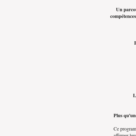
Un parcou
compétences p
L
Plus qu'un
Ce programm
affirmer leu