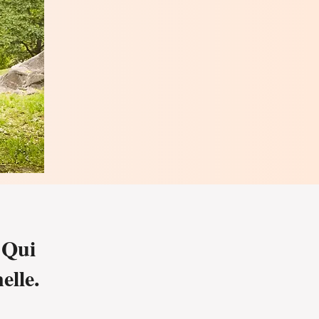
"Qui
elle.