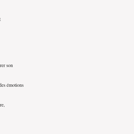
t
orer son
 des émotions
re,