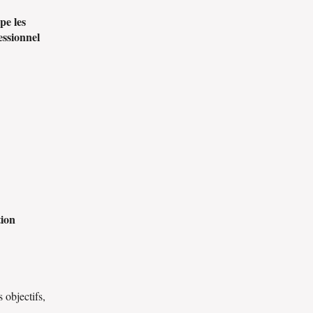
pe les
essionnel
tion
 objectifs,