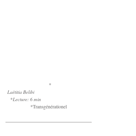
 *
Laëtitia Belibi                                              
*
Lecture: 6 min                                      
*Transgénérationel